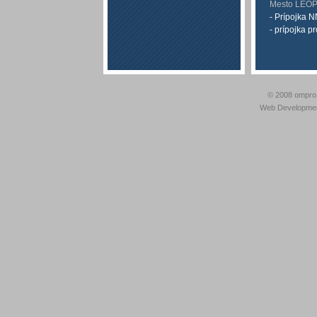
Mesto LEOP
- Prípojka N
- prípojka p
© 2008 ompro
Web Developme