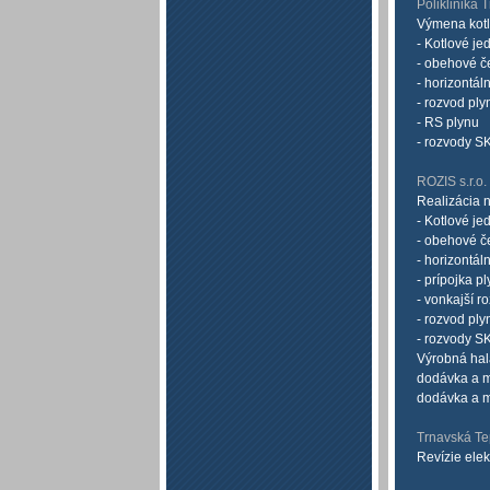
Poliklinika 
Výmena kotl
- Kotlové j
- obehové č
- horizontá
- rozvod ply
- RS plynu
- rozvody 
ROZIS s.r.o
Realizácia 
- Kotlové j
- obehové č
- horizontá
- prípojka p
- vonkajší r
- rozvod ply
- rozvody 
Výrobná hala
dodávka a 
dodávka a m
Trnavská Te
Revízie ele