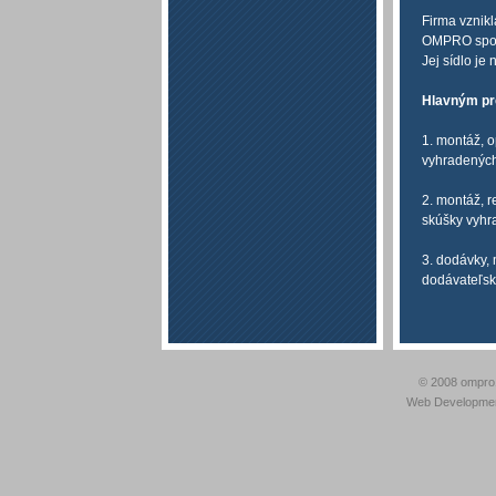
Firma vznikl
OMPRO spol.
Jej sídlo je
Hlavným pre
1. montáž, 
vyhradených
2. montáž, 
skúšky vyhr
3. dodávky, 
dodávateľs
© 2008 ompro
Web Developme